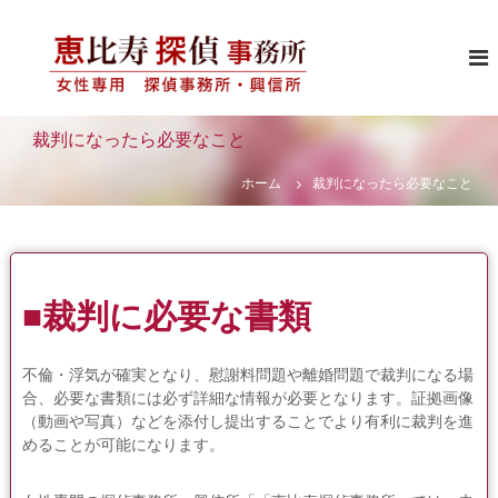
コ
恵
女
ン
性
テ
比
専
ン
寿
用
ツ
探
の
へ
探
裁判になったら必要なこと
偵
ス
偵
事
事
キ
ホーム
裁判になったら必要なこと
務
務
ッ
所
所
プ
・
興
信
所
■裁判に必要な書類
不倫・浮気が確実となり、慰謝料問題や離婚問題で裁判になる場
合、必要な書類には必ず詳細な情報が必要となります。証拠画像
（動画や写真）などを添付し提出することでより有利に裁判を進
めることが可能になります。