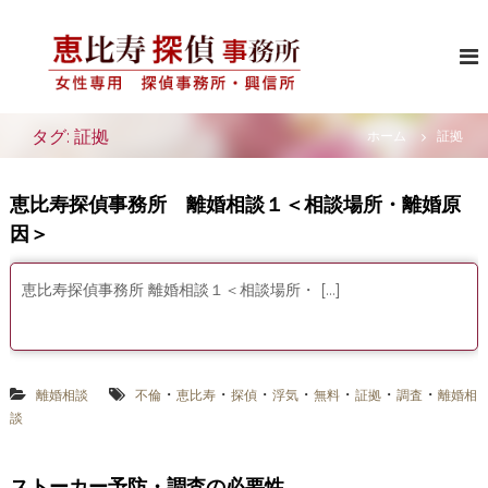
コ
恵
女
ン
性
テ
比
専
ン
寿
用
ツ
探
の
へ
探
タグ: 証拠
偵
ホーム
証拠
ス
偵
事
事
キ
務
務
ッ
恵比寿探偵事務所 離婚相談１＜相談場所・離婚原
所
所
プ
・
因＞
興
信
所
恵比寿探偵事務所 離婚相談１＜相談場所・ […]
・
・
・
・
・
・
・
離婚相談
不倫
恵比寿
探偵
浮気
無料
証拠
調査
離婚相
談
ストーカー予防・調査の必要性